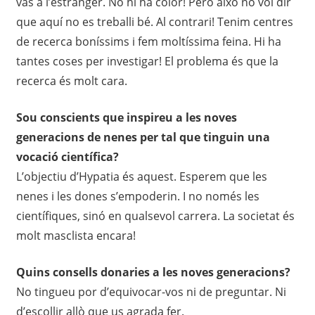
vas a l’estranger. No hi ha color! Però això no vol dir
que aquí no es treballi bé. Al contrari! Tenim centres
de recerca boníssims i fem moltíssima feina. Hi ha
tantes coses per investigar! El problema és que la
recerca és molt cara.
Sou conscients que inspireu a les noves
generacions de nenes per tal que tinguin una
vocació científica?
L’objectiu d’Hypatia és aquest. Esperem que les
nenes i les dones s’empoderin. I no només les
científiques, sinó en qualsevol carrera. La societat és
molt masclista encara!
Quins consells donaries a les noves generacions?
No tingueu por d’equivocar-vos ni de preguntar. Ni
d’escollir allò que us agrada fer.