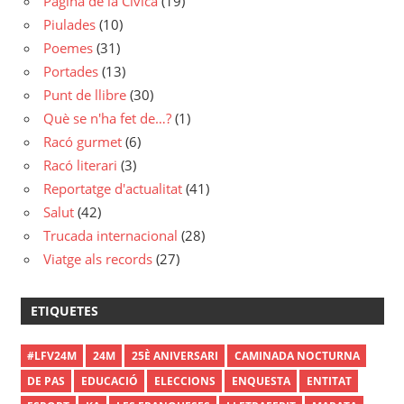
Pàgina de la Cívica
(19)
Piulades
(10)
Poemes
(31)
Portades
(13)
Punt de llibre
(30)
Què se n'ha fet de…?
(1)
Racó gurmet
(6)
Racó literari
(3)
Reportatge d'actualitat
(41)
Salut
(42)
Trucada internacional
(28)
Viatge als records
(27)
ETIQUETES
#LFV24M
24M
25È ANIVERSARI
CAMINADA NOCTURNA
DE PAS
EDUCACIÓ
ELECCIONS
ENQUESTA
ENTITAT