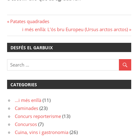
Navegació
Previous
Patates quadrades
Post:
Next
i més enllà: L’ós bru Europeu (Ursus arctos arctos)
d'entrades
Post:
DESFÉS EL GARBUIX
CATEGORIES
…i més enllà
(11)
Caminades
(23)
Concurs reporterisme
(13)
Concursos
(7)
Cuina, vins i gastronomia
(26)