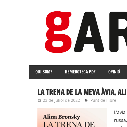
Skip
to
content
revista
Independent
QUI SOM?
HEMEROTECA PDF
OPINIÓ
de
les
Franqueses
LA TRENA DE LA MEVA ÀVIA, A
23 de juliol de 2022
Eli
Punt de llibre
L’àvia
russa,