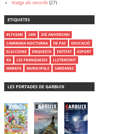
Viatge als records
(27)
ETIQUETES
#LFV24M
24M
25È ANIVERSARI
CAMINADA NOCTURNA
DE PAS
EDUCACIÓ
ELECCIONS
ENQUESTA
ENTITAT
ESPORT
KA
LES FRANQUESES
LLETRAFERIT
MARATA
MUNICIPALS
SARDANES
LES PORTADES DE GARBUIX