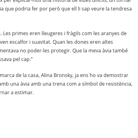
a que podria fer por però que ell li sap veure la tendresa
 Les primes eren lleugeres i fràgils com les aranyes de
ven escalfor i suavitat. Quan les dones eren altes
lamentava no poder-les protegir. Que la meva àvia també
sava pel cap.”
n marca de la casa, Alina Bronsky, ja ens ho va demostrar
 amb una àvia amb una trena com a símbol de resistència,
rnar a estimar.