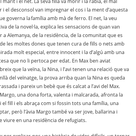
 marit i el net. La seva filla va morir i la ràbia, el mal
i el desconsol van impregnar el cos i la ment d’aquesta
ue governa la família amb mà de ferro. El net, la veu
iva de la novel·la, explica les sensacions de quan van
r a Alemanya, de la residència, de la comunitat que es
 de les moltes dones que tenen cura de fills o nets amb
rada molt especial, entre innocent i la d’algú amb una
esa que no li pertoca per edat. En Max ben aviat
reix que la veïna, la Nina, i l’avi tenen una relació que va
llà del veïnatge, la prova arriba quan la Nina es queda
ssada i pareix un bebè que és calcat a l’avi del Max.
 Margo, una dona forta, valenta i malcarada, afronta la
el fill i els abraça com si fossin tots una família, una
tar, però l’àvia Margo també va ser jove, ballarina i
e viure en una residència de refugiats.
x per explicar-nos una història de vides difícils, un tornar