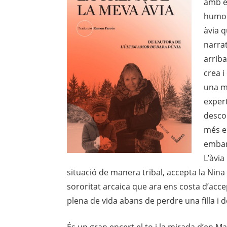
amb el
humor 
àvia q
narrat
arriba
crea i
una mi
expert
descob
més en
embara
L’àvia
situació de manera tribal, accepta la Nina i 
sororitat arcaica que ara ens costa d’accep
plena de vida abans de perdre una filla i d
És un gran encert el to i la mirada d’en Ma