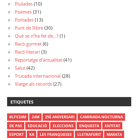
Piulades
(10)
Poemes
(31)
Portades
(13)
Punt de llibre
(30)
Què se n'ha fet de…?
(1)
Racó gurmet
(6)
Racó literari
(3)
Reportatge d'actualitat
(41)
Salut
(42)
Trucada internacional
(28)
Viatge als records
(27)
ETIQUETES
#LFV24M
24M
25È ANIVERSARI
CAMINADA NOCTURNA
DE PAS
EDUCACIÓ
ELECCIONS
ENQUESTA
ENTITAT
ESPORT
KA
LES FRANQUESES
LLETRAFERIT
MARATA