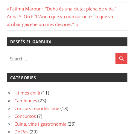
Navegació
Previous
Fatima Maroun: “Doha és una ciutat plena de vida.”
Next
Post:
Anna Y. Orri: “L’Anna que va marxar no és la que va
d'entrades
Post:
arribar gairebé un mes després.”
DESFÉS EL GARBUIX
CATEGORIES
…i més enllà
(11)
Caminades
(23)
Concurs reporterisme
(13)
Concursos
(7)
Cuina, vins i gastronomia
(26)
De Pas
(29)