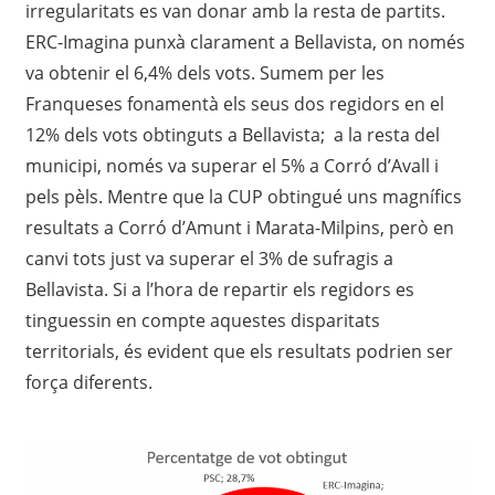
irregularitats es van donar amb la resta de partits.
ERC-Imagina punxà clarament a Bellavista, on només
va obtenir el 6,4% dels vots. Sumem per les
Franqueses fonamentà els seus dos regidors en el
12% dels vots obtinguts a Bellavista; a la resta del
municipi, només va superar el 5% a Corró d’Avall i
pels pèls. Mentre que la CUP obtingué uns magnífics
resultats a Corró d’Amunt i Marata-Milpins, però en
canvi tots just va superar el 3% de sufragis a
Bellavista. Si a l’hora de repartir els regidors es
tinguessin en compte aquestes disparitats
territorials, és evident que els resultats podrien ser
força diferents.