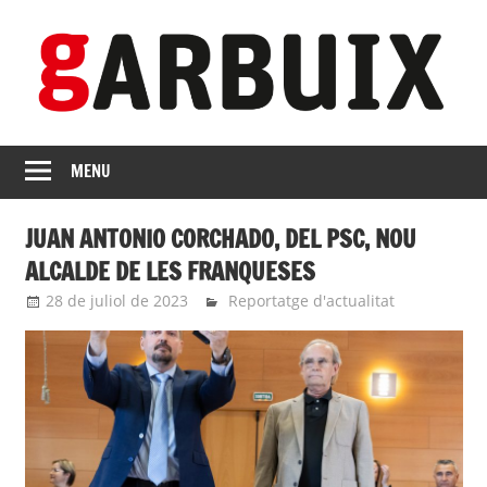
Skip
to
content
revista
GARBUIX
Independent
MENU
de
les
JUAN ANTONIO CORCHADO, DEL PSC, NOU
Franqueses
ALCALDE DE LES FRANQUESES
28 de juliol de 2023
Eli
Reportatge d'actualitat