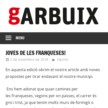
Skip
to
content
revista
GARBUIX
Independent
MENU
de
les
JOVES DE LES FRANQUESES!
Franqueses
2 de novembre de 2018
Eli
Opinió
En aquesta edició obrim el nostre article amb noves
propostes per tirar endavant el nostre municipi.
Ens hem adonat que quan camines per
les Franqueses, segons per on passes, el carrer és
gris i trist, ja que tenim molts murs de formigó o