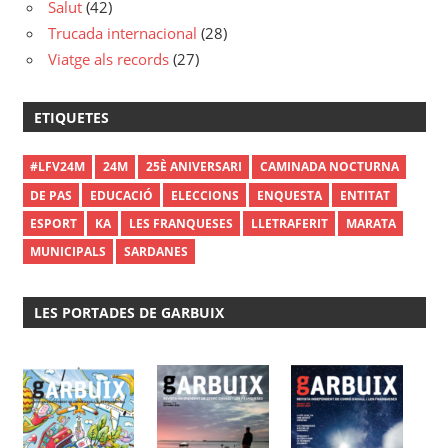
Salut
(42)
Trucada internacional
(28)
Viatge als records
(27)
ETIQUETES
#LFV24M
24M
25È ANIVERSARI
CAMINADA NOCTURNA
DE PAS
EDUCACIÓ
ELECCIONS
ENQUESTA
ENTITAT
ESPORT
KA
LES FRANQUESES
LLETRAFERIT
MARATA
MUNICIPALS
SARDANES
LES PORTADES DE GARBUIX