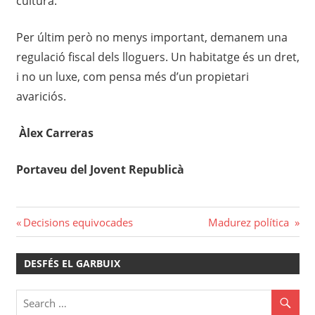
cultura.
Per últim però no menys important, demanem una
regulació fiscal dels lloguers. Un habitatge és un dret,
i no un luxe, com pensa més d’un propietari
avariciós.
Àlex Carreras
Portaveu del Jovent Republicà
Navegació
Previous
Next
Decisions equivocades
Madurez política
Post:
Post:
d'entrades
DESFÉS EL GARBUIX