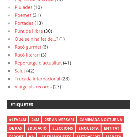
Piulades
(10)
Poemes
(31)
Portades
(13)
Punt de llibre
(30)
Què se n'ha fet de…?
(1)
Racó gurmet
(6)
Racó literari
(3)
Reportatge d'actualitat
(41)
Salut
(42)
Trucada internacional
(28)
Viatge als records
(27)
ETIQUETES
#LFV24M
24M
25È ANIVERSARI
CAMINADA NOCTURNA
DE PAS
EDUCACIÓ
ELECCIONS
ENQUESTA
ENTITAT
ESPORT
KA
LES FRANQUESES
LLETRAFERIT
MARATA