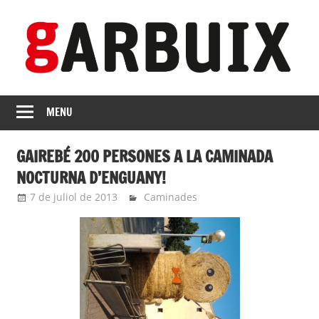
Skip
to
content
revista
GARBUIX
Independent
MENU
de
les
GAIREBÉ 200 PERSONES A LA CAMINADA
Franqueses
NOCTURNA D’ENGUANY!
7 de juliol de 2013
roger
Caminades