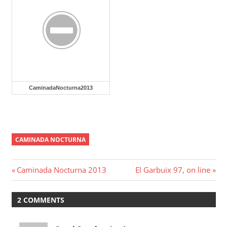
CaminadaNocturna2013
CAMINADA NOCTURNA
Navegació
Previous
Next
Caminada Nocturna 2013
El Garbuix 97, on line
Post:
Post:
d'entrades
2 COMMENTS