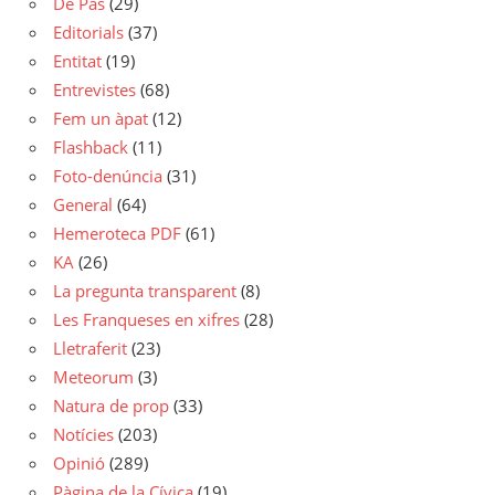
De Pas
(29)
Editorials
(37)
Entitat
(19)
Entrevistes
(68)
Fem un àpat
(12)
Flashback
(11)
Foto-denúncia
(31)
General
(64)
Hemeroteca PDF
(61)
KA
(26)
La pregunta transparent
(8)
Les Franqueses en xifres
(28)
Lletraferit
(23)
Meteorum
(3)
Natura de prop
(33)
Notícies
(203)
Opinió
(289)
Pàgina de la Cívica
(19)