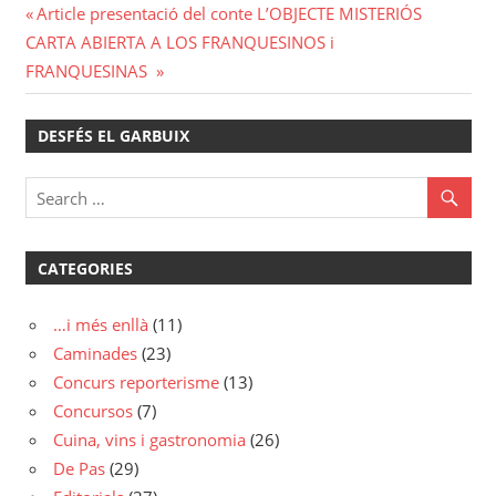
Navegació
Previous
Article presentació del conte L’OBJECTE MISTERIÓS
Next
Post:
CARTA ABIERTA A LOS FRANQUESINOS i
d'entrades
Post:
FRANQUESINAS
DESFÉS EL GARBUIX
CATEGORIES
…i més enllà
(11)
Caminades
(23)
Concurs reporterisme
(13)
Concursos
(7)
Cuina, vins i gastronomia
(26)
De Pas
(29)