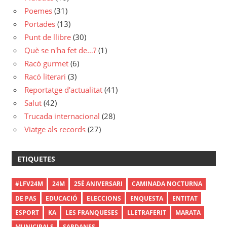
Poemes
(31)
Portades
(13)
Punt de llibre
(30)
Què se n'ha fet de…?
(1)
Racó gurmet
(6)
Racó literari
(3)
Reportatge d'actualitat
(41)
Salut
(42)
Trucada internacional
(28)
Viatge als records
(27)
ETIQUETES
#LFV24M
24M
25È ANIVERSARI
CAMINADA NOCTURNA
DE PAS
EDUCACIÓ
ELECCIONS
ENQUESTA
ENTITAT
ESPORT
KA
LES FRANQUESES
LLETRAFERIT
MARATA
MUNICIPALS
SARDANES