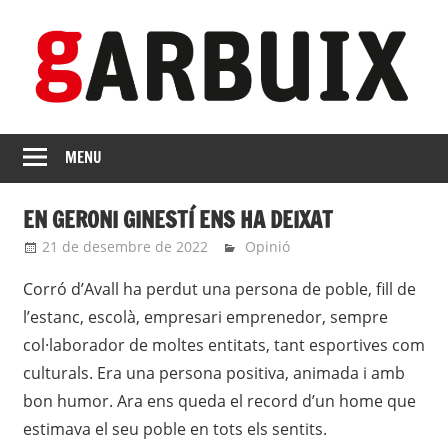
Skip
to
content
revista
GARBUIX
Independent
MENU
de
les
EN GERONI GINESTÍ ENS HA DEIXAT
Franqueses
21 de desembre de 2022
Eli
Opinió
Corró d’Avall ha perdut una persona de poble, fill de
l’estanc, escolà, empresari emprenedor, sempre
col·laborador de moltes entitats, tant esportives com
culturals. Era una persona positiva, animada i amb
bon humor. Ara ens queda el record d’un home que
estimava el seu poble en tots els sentits.