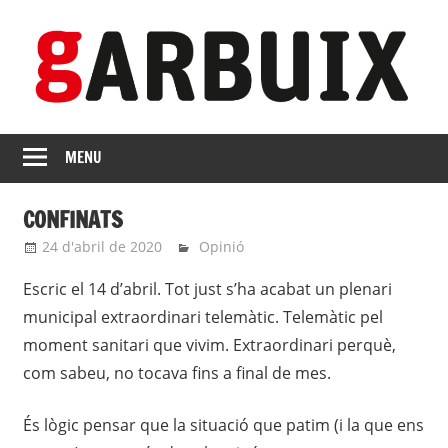
Skip
to
content
revista
GARBUIX
Independent
MENU
de
les
CONFINATS
Franqueses
24 d'abril de 2020
Eli
Opinió
Escric el
14 d’abril.
Tot just s
’
ha acabat un
plenari
municipal
extraordinari telemàtic
.
Telemàtic pel
moment sanitari
que vivim. Extraordina
ri perquè
,
com sabeu,
no toca
va fins a final de mes
.
É
s lògic pensar que la situació q
ue patim
(i la que ens