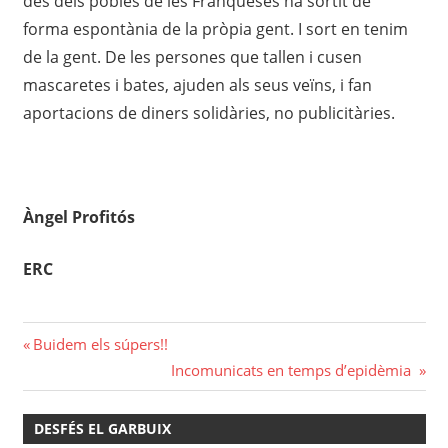
des dels pobles de les Franqueses
ha
sortit de
forma
espontània de la pr
òpia gent. I sort en t
enim
de la gent. De
les
persones que tallen i cusen
mascaretes i bates, ajuden als seus veïns, i fan
aportacions de diners solidàries, no publicitàries.
Àngel Profitós
ERC
Navegació
Previous
Buidem els súpers!!
Post:
Next
Incomunicats en temps d’epidèmia
d'entrades
Post:
DESFÉS EL GARBUIX