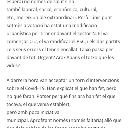
espera) no només de salut sinó
també
laboral,
social
,
econò
mica, cul
tural,
etc
.
,
m
ereix
un ple extraordina
ri. Però l’
ú
nic punt
sotm
è
s
a votació
ha estat una modificació
urbanística per tirar endavant el sector
N. E
l
va
començar CiU
,
el
va modificar el PSC, i els dos partits
i els seus errors el tenen
e
ncallat
. I això passa
per
davant de tot. Urgent? Ara?
Abans el totxo
que les
vides
?
A darrera hora
van acceptar
un torn d’intervencions
sobre el Covid
–
19. Han explicat
el
que han fet
,
però
no què faran. Potser perquè fins ara han fet el que
tocava, el que venia establert,
p
erò
amb
poca
iniciativa
municipal.
Aprofitant
només
(
només faltaria
) allò
que