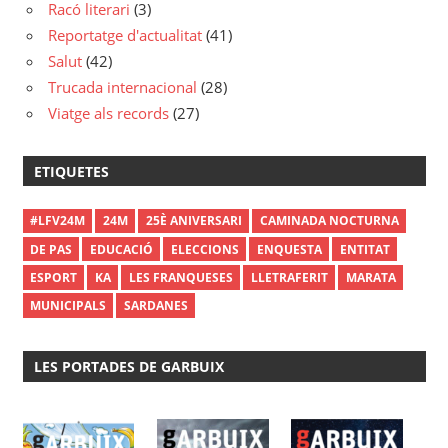
Racó literari
(3)
Reportatge d'actualitat
(41)
Salut
(42)
Trucada internacional
(28)
Viatge als records
(27)
ETIQUETES
#LFV24M
24M
25È ANIVERSARI
CAMINADA NOCTURNA
DE PAS
EDUCACIÓ
ELECCIONS
ENQUESTA
ENTITAT
ESPORT
KA
LES FRANQUESES
LLETRAFERIT
MARATA
MUNICIPALS
SARDANES
LES PORTADES DE GARBUIX