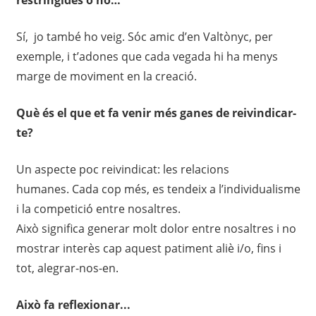
restringides o no…
Sí, jo també ho veig. Sóc amic d’en
Valtònyc
, per
exemple,
i
t’adones
que cada vegada hi ha menys
marge de moviment en la creació
.
Què és el que et fa venir més ganes de reivindicar-
te?
Un aspecte poc reivindica
t
: les relacions
humanes.
Cada cop
més,
es tendeix a l’individualisme
i la competició entre nosaltres.
Això
significa
generar
molt
dolor entre nosaltres i no
mostrar interès
cap aquest patimen
t aliè i
/o,
fins i
tot
,
alegrar-nos-en.
Això fa reflexionar.
..