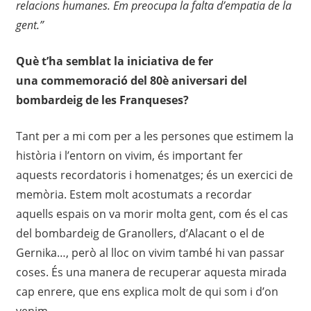
relacions human
e
s. Em preocupa la falta d’empatia de la
gent.”
Què t’ha semblat la
iniciativa de fer
una
commemoració
del 80è a
niversari del
b
ombardeig de les F
r
anqueses?
Tant per a mi
com per a les persones que estimem la
història i l’entorn on
vivim, és important fer
aquests
recordatoris i homenatges; és un
exercici de
memòria.
E
stem molt acostumats a recordar
aquells
espais
on
va morir
molta gent
, com és el cas
del
bombardeig de Granoll
ers, d’Alacant o el de
Gernika…,
però al lloc on vivim també
hi
van passar
coses. És una manera de recuperar aquesta mirada
cap enrere
,
que ens explica molt
de
qui som i d’on