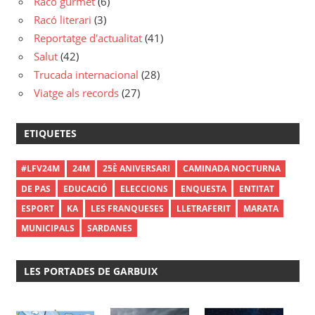
Racó gurmet
(6)
Racó literari
(3)
Reportatge d'actualitat
(41)
Salut
(42)
Trucada internacional
(28)
Viatge als records
(27)
ETIQUETES
#LFV24M
24M
25È ANIVERSARI
CAMINADA NOCTURNA
DE PAS
EDUCACIÓ
ELECCIONS
ENQUESTA
ENTITAT
ESPORT
KA
LES FRANQUESES
LLETRAFERIT
MARATA
MUNICIPALS
SARDANES
LES PORTADES DE GARBUIX