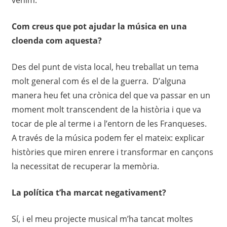
venim.
Com creus que pot ajudar la
música en una
cloenda com aquesta
?
Des del punt de vista local, heu
treballat un tema
molt general
com és el
de la guerra. D
’alguna
manera heu fet una crònica del que va passar en un
moment molt
transcendent
de la
història i que va
tocar de ple al terme i
a l’entorn de les Franqueses.
A
través de la mú
sica podem fer el mateix
: e
xplicar
històries
que miren enrere i transformar en cançons
la necessitat de recuperar la memòria.
La política t’ha
marcat
negativament?
Sí, i el
meu projecte musical m’ha
tancat
moltes