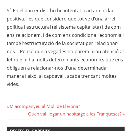
Sí. En el darrer disc ho he intentat tractar en clau
positiva.
I
és que considero que
tot ve d’una ar
rel
política i estructural
(
el sistema capitalista
) i
de com
ens relacionem,
i
de com ens condiciona l’economia i
també l’estructuració de la societat per relacionar-
nos…
P
enso que
a veg
ades no parem prou atenció al
fet que
hi ha molts determinants econòmics que ens
obliguen a relacionar-nos d’una determinada
manera i a
ixò
, al capdavall,
acaba trencant moltes
vides.
Navegació
Previous
M’acompanyeu al Molí de Llerona?
Post:
Next
Quan val llogar un habitatge a les Franqueses?
d'entrades
Post:
DESFÉS EL GARBUIX