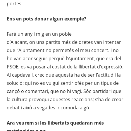
portes
.
Ens en pots donar algun exemple?
Farà un any i mig en un poble
d’Alacant,
on
uns
partits més de dretes van intentar
que l’Ajuntament no permetés el meu concert. I no
ho van aconseguir perquè l’Ajuntament, que era del
PSOE, es va posar al costat de la llibertat d’expressió
.
Al capdavall, crec que aquesta ha de ser l’actitud i la
solució: qui
no es vulgui sen
tir ofès per un tipus de
cançó o comentari
, que no hi vagi. Sóc partidari que
la cultura pro
voqui aquestes
reacc
ions; s
’
ha de crear
debat i això a vegades
incomoda
algú.
Ara veurem si les llibertats quedaran més