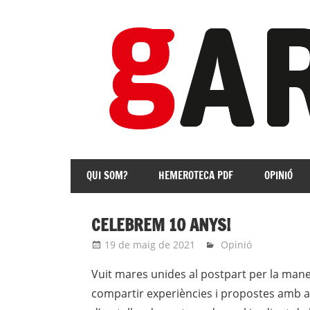
Skip
to
content
revista
Independent
QUI SOM?
HEMEROTECA PDF
OPINIÓ
de
les
Franqueses
CELEBREM 10 ANYS!
19 de maig de 2021
roger
Opinió
Vuit mares unides al postpart per la mane
compartir experiències i propostes amb alt