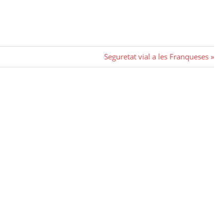
Next
Seguretat vial a les Franqueses
Post: