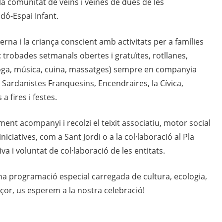
 la comunitat de veïns i veïnes de dues de les
dó-Espai Infant.
na i la criança conscient amb activitats per a famílies
 trobades setmanals obertes i gratuïtes, rotllanes,
, ioga, música, cuina, massatges) sempre en companyia
 Sardanistes Franquesins, Encendraires, la Cívica,
 fires i festes.
ent acompanyi i recolzi el teixit associatiu, motor social
 iniciatives, com a Sant Jordi o a la col·laboració al Pla
iva i voluntat de col·laboració de les entitats.
a programació especial carregada de cultura, ecologia,
çor, us esperem a la nostra celebració!