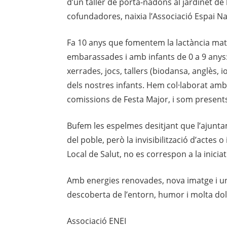
d’un taller de porta-nadons al jardinet de
cofundadores, naixia l’Associació Espai Na
Fa 10 anys que fomentem la lactància mater
embarassades i amb infants de 0 a 9 anys:
xerrades, jocs, tallers (biodansa, anglès
dels nostres infants. Hem col·laborat amb
comissions de Festa Major, i som presents a
Bufem les espelmes desitjant que l’ajuntam
del poble, però la invisibilització d’actes o
Local de Salut, no es correspon a la iniciat
Amb energies renovades, nova imatge i un
descoberta de l’entorn, humor i molta dol
Associació ENEI