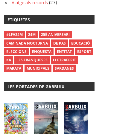
Viatge als records
(27)
ETIQUETES
#LFV24M
24M
25È ANIVERSARI
CAMINADA NOCTURNA
DE PAS
EDUCACIÓ
ELECCIONS
ENQUESTA
ENTITAT
ESPORT
KA
LES FRANQUESES
LLETRAFERIT
MARATA
MUNICIPALS
SARDANES
LES PORTADES DE GARBUIX