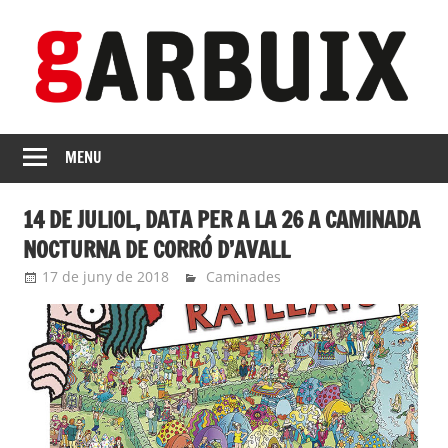
Skip
to
content
revista
GARBUIX
Independent
MENU
de
les
14 DE JULIOL, DATA PER A LA 26 A CAMINADA
Franqueses
NOCTURNA DE CORRÓ D’AVALL
17 de juny de 2018
roger
Caminades