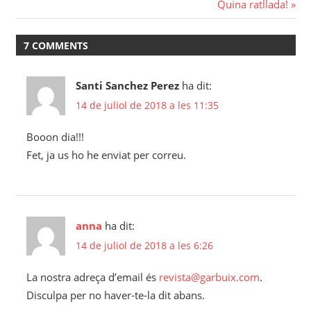
Next
Quina ratllada!
Post:
7 COMMENTS
Santi Sanchez Perez
ha dit:
14 de juliol de 2018 a les 11:35
Booon dia!!!
Fet, ja us ho he enviat per correu.
anna
ha dit:
14 de juliol de 2018 a les 6:26
La nostra adreça d’email és
revista@garbuix.com
.
Disculpa per no haver-te-la dit abans.