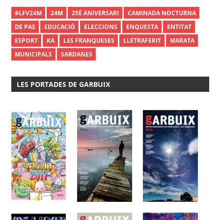
#LFV24M
24M
25È ANIVERSARI
CAMINADA NOCTURNA
DE PAS
EDUCACIÓ
ELECCIONS
ENQUESTA
ENTITAT
ESPORT
KA
LES FRANQUESES
LLETRAFERIT
MARATA
MUNICIPALS
SARDANES
LES PORTADES DE GARBUIX